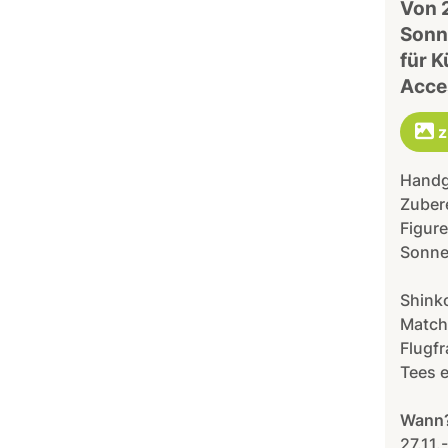
Von 
Sonn
für 
Acces
z
Handge
Zuber
Figure
Sonne
Shinko
Matcha
Flugfr
Tees 
Wann
27.11.