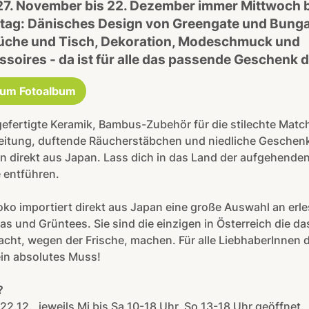
27. November bis 22. Dezember immer Mittwoch b
tag: Dänisches Design von Greengate und Bung
Küche und Tisch, Dekoration, Modeschmuck und
soires - da ist für alle das passende Geschenk d
um Fotoalbum
fertigte Keramik, Bambus-Zubehör für die stilechte Matc
eitung, duftende Räucherstäbchen und niedliche Geschen
n direkt aus Japan. Lass dich in das Land der aufgehende
 entführen.
ko importiert direkt aus Japan eine große Auswahl an erl
s und Grüntees. Sie sind die einzigen in Österreich die da
acht, wegen der Frische, machen. Für alle LiebhaberInnen 
ein absolutes Muss!
?
-22.12., jeweils Mi bis Sa 10-18 Uhr, So 13-18 Uhr geöffnet.