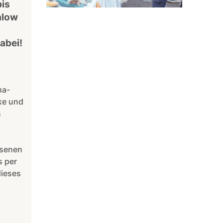
is
alow
abei!
ha-
ke und
n
esenen
s per
dieses