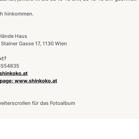
ch hinkommen.
Hände Haus
Stainer Gasse 17, 1130 Wien
kt?
3554835
shinkoko.at
age: www.shinkoko.at
weiterscrollen für das Fotoalbum