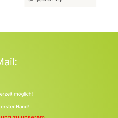
ail:
erzeit möglich!
 erster Hand
!
ldung zu unserem