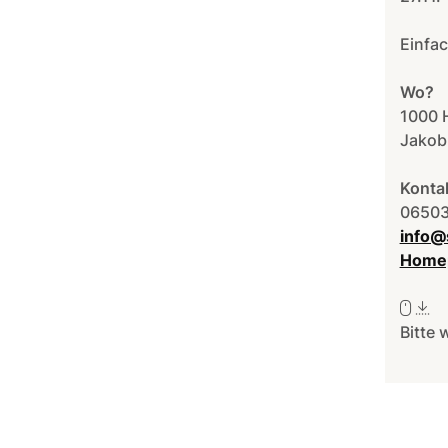
Einfa
Wo?
1000 
Jakob 
Konta
0650
info@
Homep
Bitte 