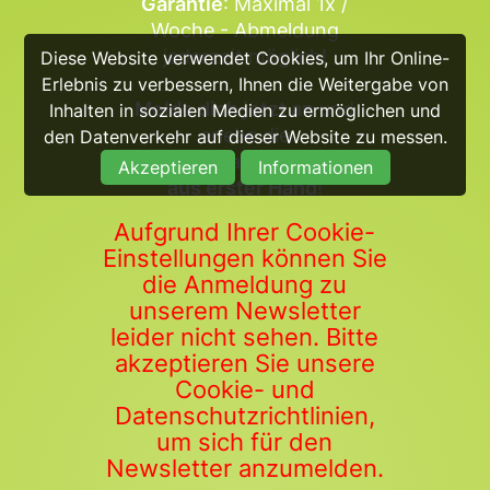
Garantie
: Maximal 1x /
Woche - Abmeldung
jederzeit möglich!
Diese Website verwendet Cookies, um Ihr Online-
Erlebnis zu verbessern, Ihnen die Weitergabe von
Melde dich jetzt an
und
Inhalten in sozialen Medien zu ermöglichen und
erlebe die
den Datenverkehr auf dieser Website zu messen.
Bezirksschlagzeilen direkt
Akzeptieren
Informationen
aus erster Hand
!
Aufgrund Ihrer Cookie-
Einstellungen können Sie
die Anmeldung zu
unserem Newsletter
leider nicht sehen. Bitte
akzeptieren Sie unsere
Cookie- und
Datenschutzrichtlinien,
um sich für den
Newsletter anzumelden.