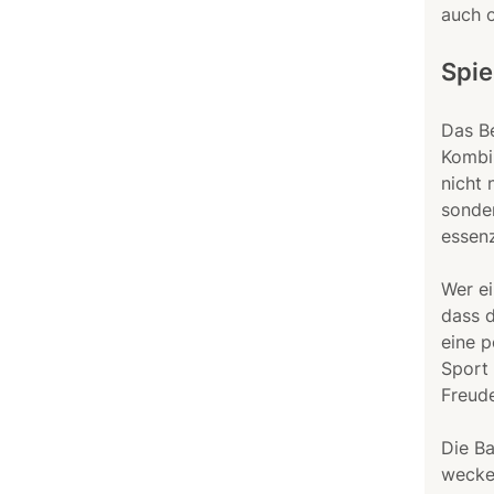
auch o
Spie
Das Be
Kombin
nicht 
sonder
essenz
Wer ei
dass 
eine p
Sport 
Freud
Die Ba
wecken