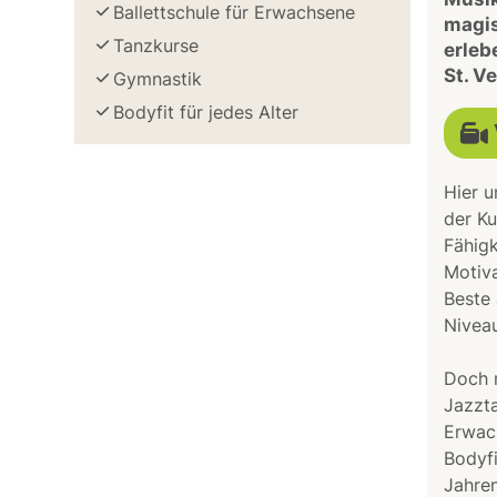
Ballettschule für Erwachsene
magis
Tanzkurse
erleb
St. Ve
Gymnastik
Bodyfit für jedes Alter
Hier u
der Ku
Fähigk
Motiva
Beste 
Niveau
Doch n
Jazzt
Erwac
Bodyfi
Jahren