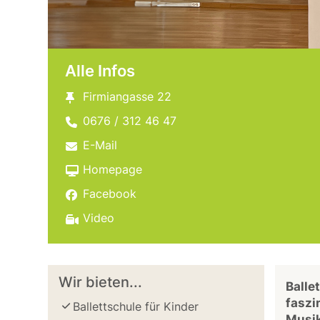
Alle Infos
Firmiangasse 22
0676 / 312 46 47
E-Mail
Homepage
Facebook
Video
Wir bieten...
Balle
faszi
Ballettschule für Kinder
Musik