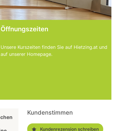
Öffnungszeiten
Unsere Kurszeiten finden Sie auf Hietzing.at und
auf unserer Homepage.
Kundenstimmen
schen
Kundenrezension schreiben
ine