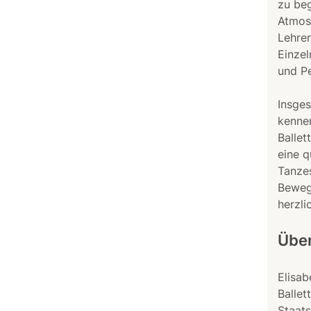
zu beg
Atmosp
Lehrer
Einzel
und Pe
Insges
kennen
Ballet
eine q
Tanzes
Beweg
herzli
Über
Elisab
Ballet
Staats