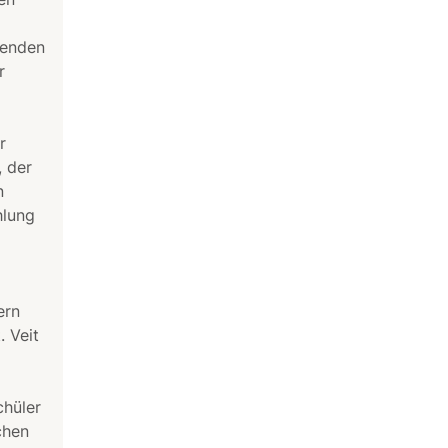
benden
r
r
, der
n
hlung
ern
. Veit
chüler
chen