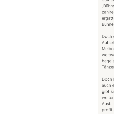
„Bühne
zahlre
ergatt
Bühne
Doch d
Aufseh
Melbo
weltwe
begeis
Tänzer
Doch E
auch e
gibt s
weiter
Ausbil
profit