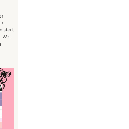
er
em
istert
t. Wer
g