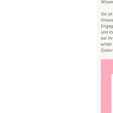
Wissen
Sie is
hinaus
Engage
und ih
bei ih
erhält
Österr