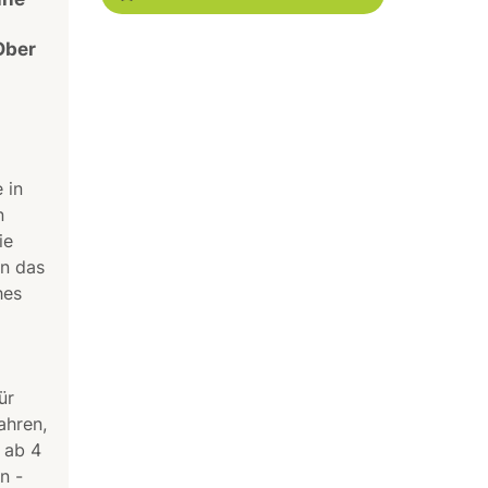
Ober
 in
n
ie
ln das
hes
ür
ahren,
 ab 4
n -