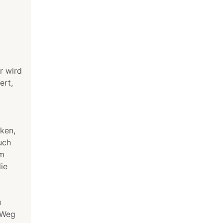
r wird
ert,
rken,
uch
im
ie
u
 Weg