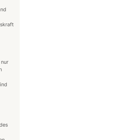
und
skraft
 nur
n
ind
 des
en