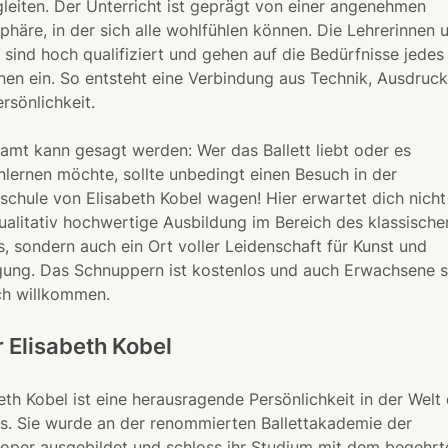
leiten. Der Unterricht ist geprägt von einer angenehmen
häre, in der sich alle wohlfühlen können. Die Lehrerinnen 
 sind hoch qualifiziert und gehen auf die Bedürfnisse jedes
nen ein. So entsteht eine Verbindung aus Technik, Ausdruck
rsönlichkeit.
amt kann gesagt werden: Wer das Ballett liebt oder es
lernen möchte, sollte unbedingt einen Besuch in der
tschule von Elisabeth Kobel wagen! Hier erwartet dich nicht
ualitativ hochwertige Ausbildung im Bereich des klassische
, sondern auch ein Ort voller Leidenschaft für Kunst und
ung. Das Schnuppern ist kostenlos und auch Erwachsene s
ch willkommen.
 Elisabeth Kobel
eth Kobel ist eine herausragende Persönlichkeit in der Welt
ts. Sie wurde an der renommierten Ballettakademie der
oper ausgebildet und schloss ihr Studium mit dem begehrt