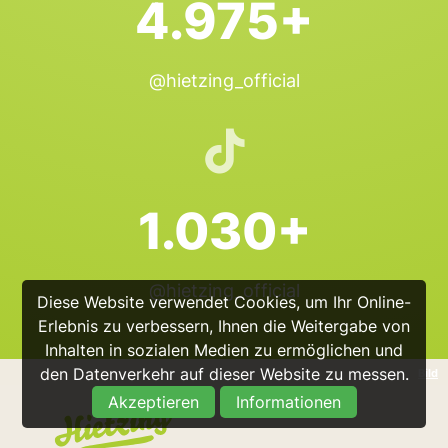
4.975+
@hietzing_official
1.030+
@hietzing_official
Diese Website verwendet Cookies, um Ihr Online-
Erlebnis zu verbessern, Ihnen die Weitergabe von
Inhalten in sozialen Medien zu ermöglichen und
den Datenverkehr auf dieser Website zu messen.
Bild
Akzeptieren
Informationen