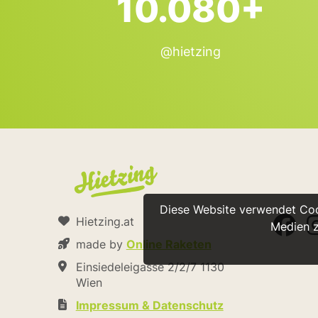
10.080+
@hietzing
Diese Website verwendet Cook
Hietzing.at
Medien z
made by
Online Raketen
Einsiedeleigasse 2/2/7 1130
Wien
Impressum & Datenschutz