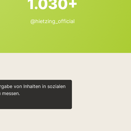
1.030+
@hietzing_official
gabe von Inhalten in sozialen
u messen.