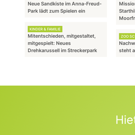
Neue Sandkiste im Anna-Freud-
Missio
Park lädt zum Spielen ein
Starthi
Moorf
KINDER & FAMILIE
Mitentschieden, mitgestaltet,
ZOO S
mitgespielt: Neues
Nachw
Drehkarussell im Streckerpark
steht 
Hie