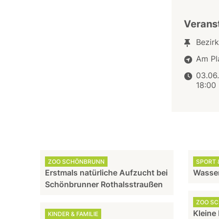
Verans
Bezir
Am Pl
03.06
18:00
ZOO SCHÖNBRUNN
SPORT &
Erstmals natürliche Aufzucht bei
Wasser
Schönbrunner Rothalsstraußen
ZOO S
Kleine
KINDER & FAMILIE