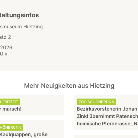
taltungsinfos
ksmuseum Hietzing
atz 2
.2026
 Uhr
Mehr Neuigkeiten aus Hietzing
 FREIZEIT
ZOO SCHÖNBRUNN
 marsch!
Bezirksvorsteherin Joha
Zinkl übernimmt Patensch
heimische Pferderasse „N
CHÖNBRUNN
 Kaulquappen, große