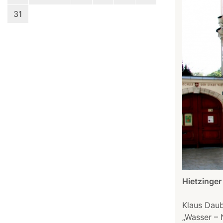
31
Hietzinger
Klaus Dau
„Wasser – N