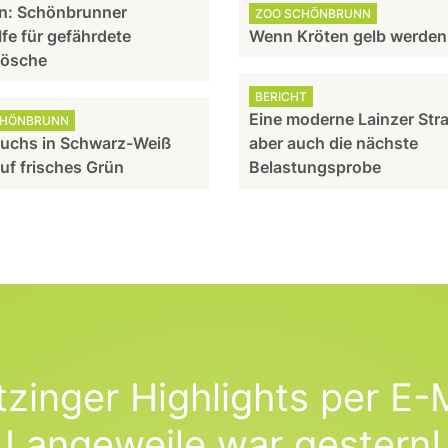
n: Schönbrunner
ZOO SCHÖNBRUNN
lfe für gefährdete
Wenn Kröten gelb werden
rösche
BERICHT
Eine moderne Lainzer Str
CHÖNBRUNN
uchs in Schwarz-Weiß
aber auch die nächste
auf frisches Grün
Belastungsprobe
tzinger Highlights per E-M
Langeweile war gestern!