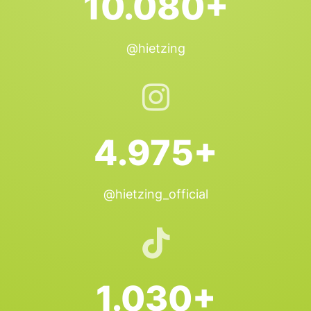
10.080+
@hietzing
4.975+
@hietzing_official
1.030+