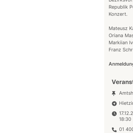
Republik P
Konzert.
Mateusz Ka
Oriana Mas
Markiian I
Franz Schr
Anmeldun
Verans
Amtsh
Hietzi
17.12.
18:30
01 40