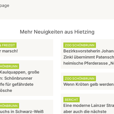
page
Mehr Neuigkeiten aus Hietzing
 FREIZEIT
ZOO SCHÖNBRUNN
 marsch!
Bezirksvorsteherin Joha
Zinkl übernimmt Patensch
heimische Pferderasse „N
CHÖNBRUNN
 Kaulquappen, große
n: Schönbrunner
ZOO SCHÖNBRUNN
lfe für gefährdete
Wenn Kröten gelb werden
rösche
BERICHT
Eine moderne Lainzer Str
CHÖNBRUNN
uchs in Schwarz-Weiß
aber auch die nächste