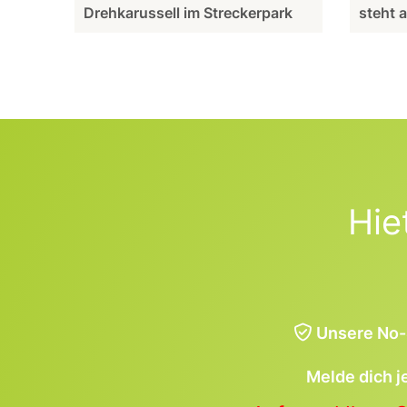
Drehkarussell im Streckerpark
steht 
Hie
Unsere No-
Melde dich j