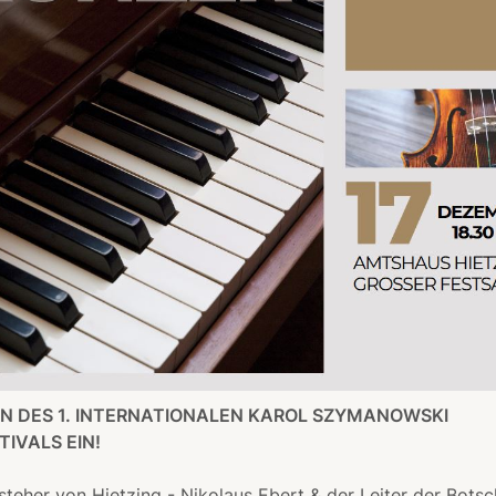
N DES 1. INTERNATIONALEN KAROL SZYMANOWSKI
IVALS EIN!
steher von Hietzing - Nikolaus Ebert & der Leiter der Botsc