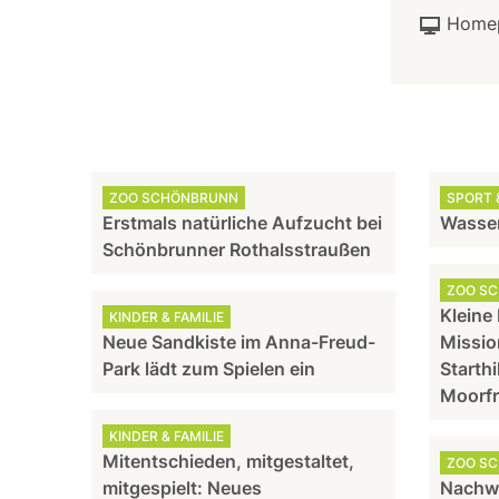
Home
ZOO SCHÖNBRUNN
SPORT &
Erstmals natürliche Aufzucht bei
Wasser
Schönbrunner Rothalsstraußen
ZOO S
Kleine
KINDER & FAMILIE
Neue Sandkiste im Anna-Freud-
Missio
Park lädt zum Spielen ein
Starthi
Moorf
KINDER & FAMILIE
Mitentschieden, mitgestaltet,
ZOO S
mitgespielt: Neues
Nachw