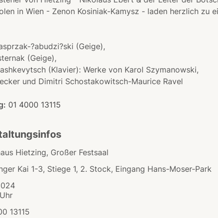
olen in Wien - Zenon Kosiniak-Kamysz - laden herzlich zu 
sprzak-?abudzi?ski (Geige),
ternak (Geige),
vashkevytsch (Klavier): Werke von Karol Szymanowski,
ecker und Dimitri Schostakowitsch-Maurice Ravel
g:
01 4000 13115
taltungsinfos
aus Hietzing, Großer Festsaal
nger Kai 1-3, Stiege 1, 2. Stock, Eingang Hans-Moser-Park
2024
 Uhr
00 13115