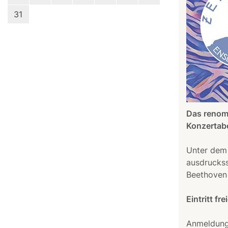
31
Das renom
Konzertabe
Unter dem 
ausdruckss
Beethoven 
Eintritt fr
Anmeldung