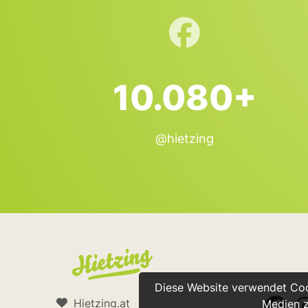
10.080+
@hietzing
Diese Website verwendet Cook
Hietzing.at
Medien z