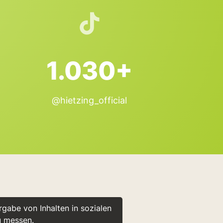
1.030+
@hietzing_official
gabe von Inhalten in sozialen
u messen.