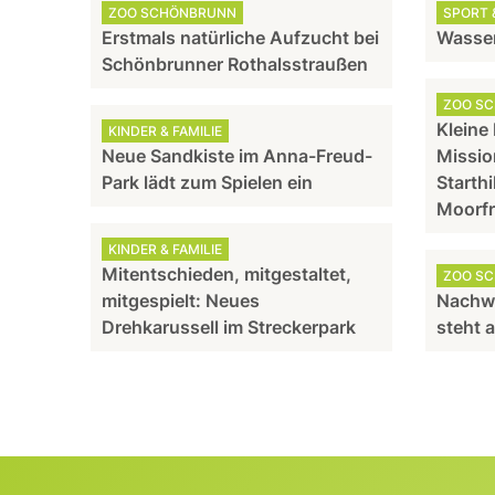
ZOO SCHÖNBRUNN
SPORT &
Erstmals natürliche Aufzucht bei
Wasser
Schönbrunner Rothalsstraußen
ZOO S
Kleine
KINDER & FAMILIE
Neue Sandkiste im Anna-Freud-
Missio
Park lädt zum Spielen ein
Starthi
Moorf
KINDER & FAMILIE
Mitentschieden, mitgestaltet,
ZOO S
mitgespielt: Neues
Nachw
Drehkarussell im Streckerpark
steht 