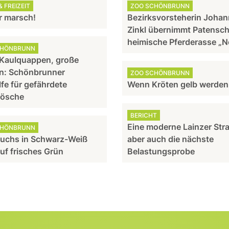
 FREIZEIT
ZOO SCHÖNBRUNN
 marsch!
Bezirksvorsteherin Joha
Zinkl übernimmt Patensch
heimische Pferderasse „N
CHÖNBRUNN
 Kaulquappen, große
n: Schönbrunner
ZOO SCHÖNBRUNN
lfe für gefährdete
Wenn Kröten gelb werden
rösche
BERICHT
Eine moderne Lainzer Str
CHÖNBRUNN
uchs in Schwarz-Weiß
aber auch die nächste
auf frisches Grün
Belastungsprobe