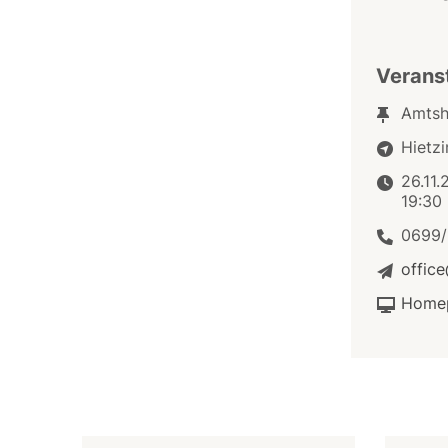
Verans
Amtsh
Hietzi
26.11
19:30
0699/
offic
Home