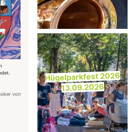
n
ndet.
Hügelparkfest 2026
13.09.2026
siker von