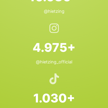
@hietzing
4.975+
@hietzing_official
1.030+