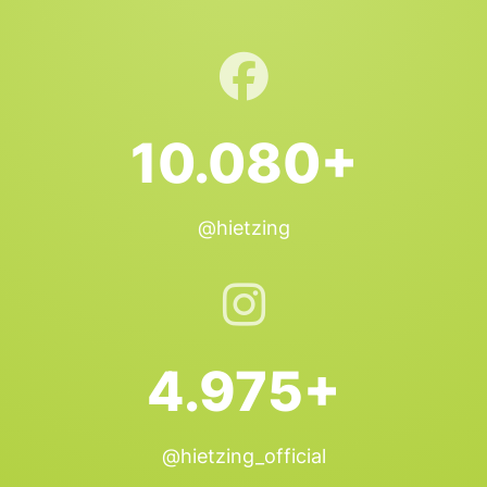
10.080+
@hietzing
4.975+
@hietzing_official