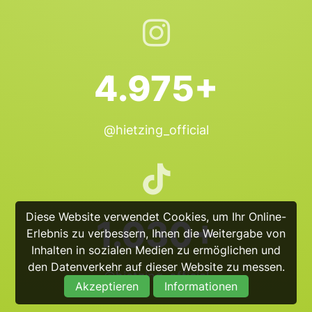
4.975+
@hietzing_official
Diese Website verwendet Cookies, um Ihr Online-
1.030+
Erlebnis zu verbessern, Ihnen die Weitergabe von
Inhalten in sozialen Medien zu ermöglichen und
den Datenverkehr auf dieser Website zu messen.
@hietzing_official
Akzeptieren
Informationen