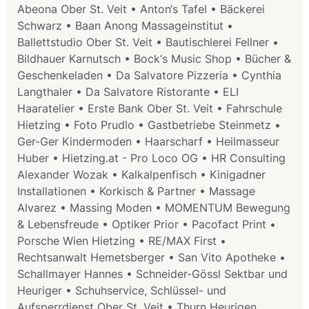
Abeona Ober St. Veit • Anton‘s Tafel • Bäckerei
Schwarz • Baan Anong Massageinstitut •
Ballettstudio Ober St. Veit • Bautischlerei Fellner •
Bildhauer Karnutsch • Bock‘s Music Shop • Bücher &
Geschenkeladen • Da Salvatore Pizzeria • Cynthia
Langthaler • Da Salvatore Ristorante • ELI
Haaratelier • Erste Bank Ober St. Veit • Fahrschule
Hietzing • Foto Prudlo • Gastbetriebe Steinmetz •
Ger-Ger Kindermoden • Haarscharf • Heilmasseur
Huber • Hietzing.at - Pro Loco OG • HR Consulting
Alexander Wozak • Kalkalpenfisch • Kinigadner
Installationen • Korkisch & Partner • Massage
Alvarez • Massing Moden • MOMENTUM Bewegung
& Lebensfreude • Optiker Prior • Pacofact Print •
Porsche Wien Hietzing • RE/MAX First •
Rechtsanwalt Hemetsberger • San Vito Apotheke •
Schallmayer Hannes • Schneider-Gössl Sektbar und
Heuriger • Schuhservice, Schlüssel- und
Aufsperrdienst Ober St. Veit • Thurn Heurigen