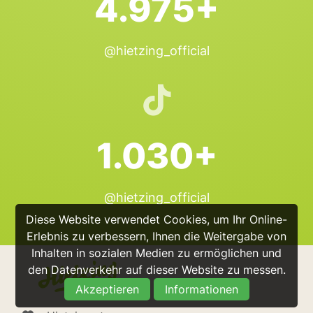
4.975+
@hietzing_official
1.030+
@hietzing_official
Diese Website verwendet Cookies, um Ihr Online-
Erlebnis zu verbessern, Ihnen die Weitergabe von
Inhalten in sozialen Medien zu ermöglichen und
den Datenverkehr auf dieser Website zu messen.
Akzeptieren
Informationen