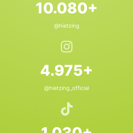
10.080+
@hietzing
4.975+
@hietzing_official
1.030+