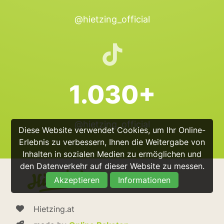
@hietzing_official
1.030+
@hietzing_official
Diese Website verwendet Cookies, um Ihr Online-
Erlebnis zu verbessern, Ihnen die Weitergabe von
Inhalten in sozialen Medien zu ermöglichen und
den Datenverkehr auf dieser Website zu messen.
Akzeptieren
Informationen
Hietzing.at