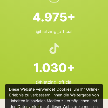
4.975+
@hietzing_official
1.030+
@hietzing_official
Diese Website verwendet Cookies, um Ihr Online-
Erlebnis zu verbessern, Ihnen die Weitergabe von
Inhalten in sozialen Medien zu ermöglichen und
den Datenverkehr auf dieser Website zu messen.