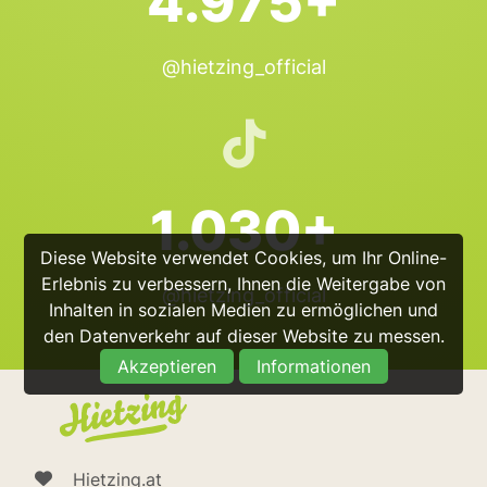
4.975+
@hietzing_official
1.030+
Diese Website verwendet Cookies, um Ihr Online-
Erlebnis zu verbessern, Ihnen die Weitergabe von
@hietzing_official
Inhalten in sozialen Medien zu ermöglichen und
den Datenverkehr auf dieser Website zu messen.
Akzeptieren
Informationen
Hietzing.at