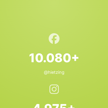
10.080+
@hietzing