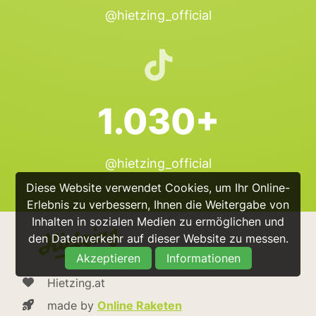
@hietzing_official
1.030+
@hietzing_official
Diese Website verwendet Cookies, um Ihr Online-
Erlebnis zu verbessern, Ihnen die Weitergabe von
Inhalten in sozialen Medien zu ermöglichen und
den Datenverkehr auf dieser Website zu messen.
Akzeptieren
Informationen
Hietzing.at
made by
Online Raketen