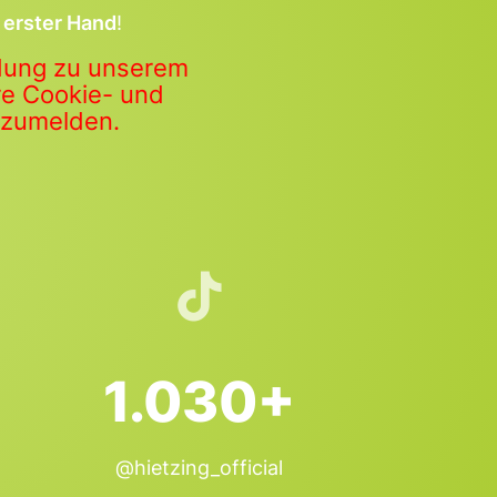
 erster Hand
!
ldung zu unserem
ere Cookie- und
anzumelden.
1.030+
@hietzing_official