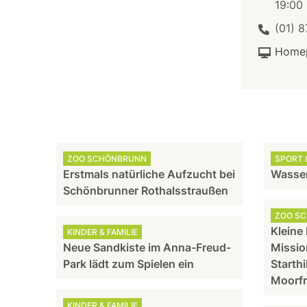
19:00
(01) 8
Home
ZOO SCHÖNBRUNN
SPORT &
Erstmals natürliche Aufzucht bei
Wasser
Schönbrunner Rothalsstraußen
ZOO S
Kleine
KINDER & FAMILIE
Neue Sandkiste im Anna-Freud-
Missio
Park lädt zum Spielen ein
Starthi
Moorf
KINDER & FAMILIE