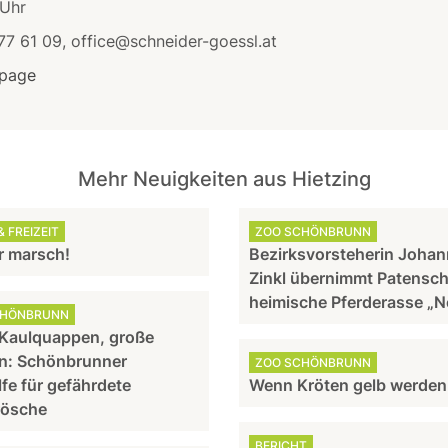
 Uhr
77 61 09, office@schneider-goessl.at
page
Mehr Neuigkeiten aus Hietzing
 FREIZEIT
ZOO SCHÖNBRUNN
 marsch!
Bezirksvorsteherin Joha
Zinkl übernimmt Patensch
heimische Pferderasse „N
CHÖNBRUNN
 Kaulquappen, große
n: Schönbrunner
ZOO SCHÖNBRUNN
lfe für gefährdete
Wenn Kröten gelb werden
rösche
BERICHT