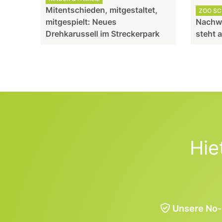
Mitentschieden, mitgestaltet,
ZOO S
mitgespielt: Neues
Nachw
Drehkarussell im Streckerpark
steht 
Hie
Unsere No-