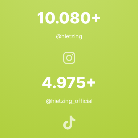
10.080+
@hietzing
4.975+
@hietzing_official