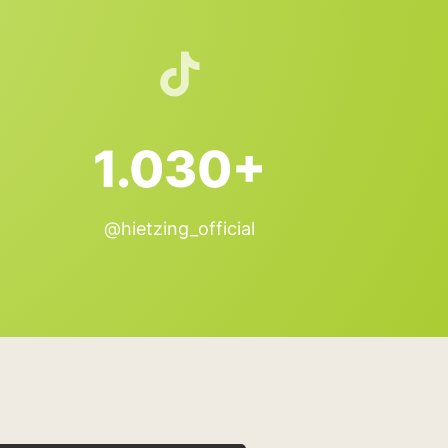
1.030+
@hietzing_official