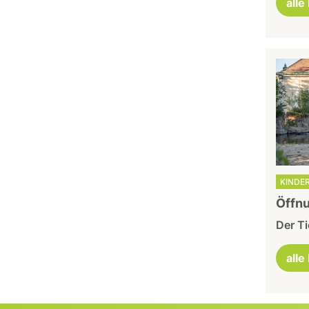
alle
KINDER
Öffnu
Der Ti
alle