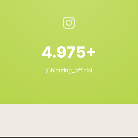
4.975+
@hietzing_official