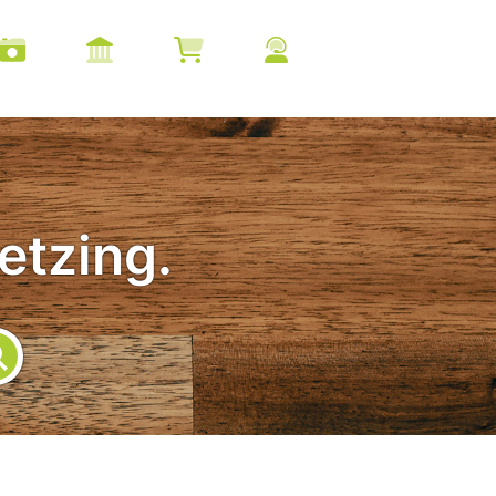
etzing.