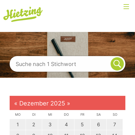
«
Dezember 2025
»
MO
DI
MI
DO
FR
SA
SO
1
2
3
4
5
6
7