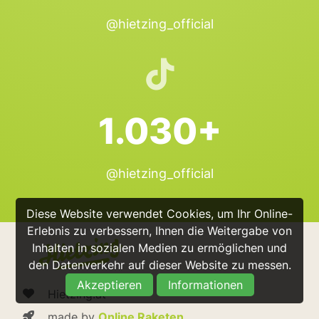
@hietzing_official
1.030+
@hietzing_official
Diese Website verwendet Cookies, um Ihr Online-
Erlebnis zu verbessern, Ihnen die Weitergabe von
Inhalten in sozialen Medien zu ermöglichen und
den Datenverkehr auf dieser Website zu messen.
Akzeptieren
Informationen
Hietzing.at
made by
Online Raketen