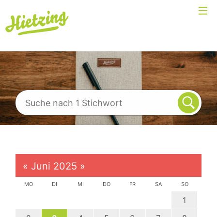
«
Juni 2025
»
MO
DI
MI
DO
FR
SA
SO
1