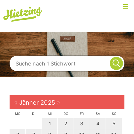
«
Jänner 2025
»
MO
DI
MI
DO
FR
SA
SO
1
2
3
4
5