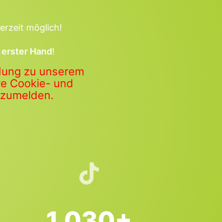
erzeit möglich!
 erster Hand
!
ldung zu unserem
ere Cookie- und
anzumelden.
1.030+