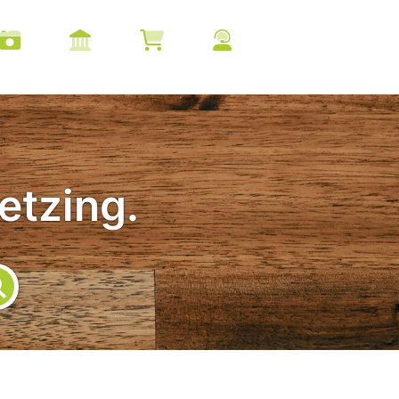
etzing.