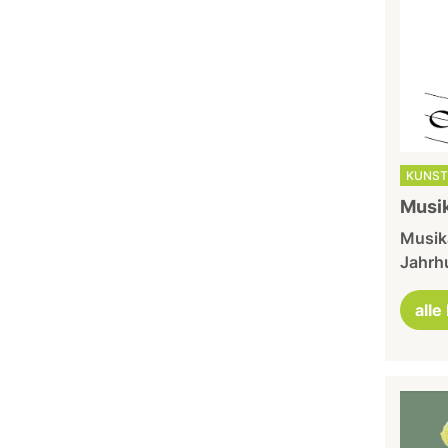
KUNST
Musi
Musik
Jahrh
alle