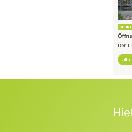
SPORT 
Öffnu
Der Ti
alle
Hie