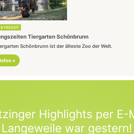
& FREIZEIT
ngszeiten Tiergarten Schönbrunn
ergarten Schönbrunn ist der älteste Zoo der Welt.
 Infos »
tzinger Highlights per E-M
Langeweile war gestern!