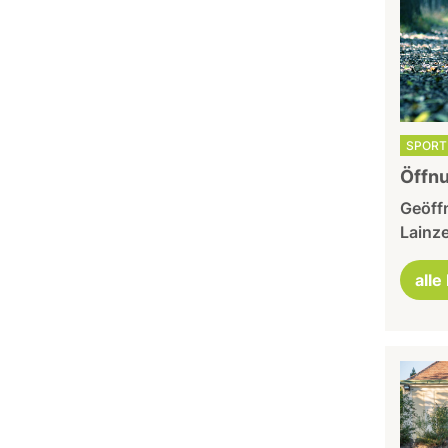
SPORT 
Öffnu
Geöffn
Lainze
alle