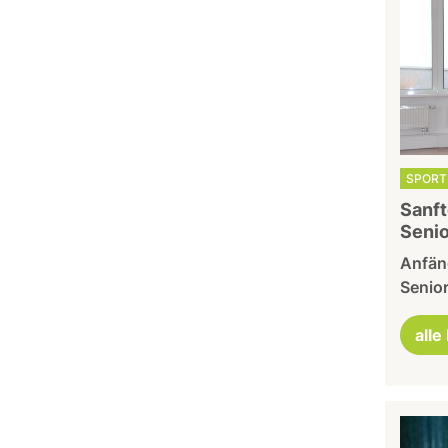
SPORT 
Sanft
Senio
Anfäng
Senio
alle