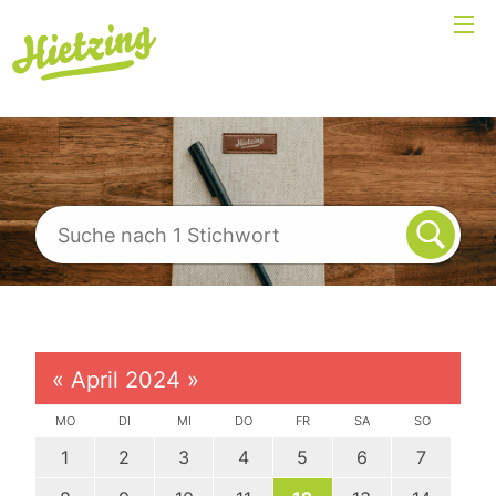
«
April 2024
»
MO
DI
MI
DO
FR
SA
SO
1
2
3
4
5
6
7