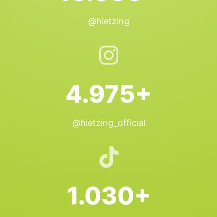
@hietzing
4.975+
@hietzing_official
1.030+