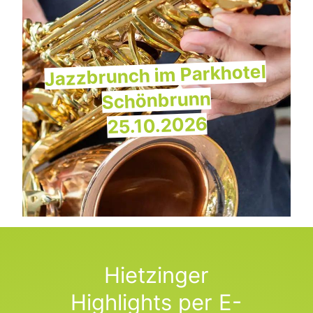
Jazzbrunch im Parkhotel
Schönbrunn
25.10.2026
Hietzinger
Highlights per E-