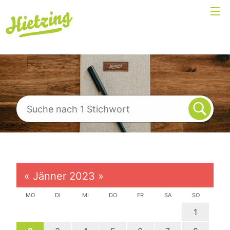
«
Jänner 2023
»
MO
DI
MI
DO
FR
SA
SO
1