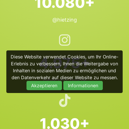
10.080+
@hietzing
Diese Website verwendet Cookies, um Ihr Online-
4.975+
Erlebnis zu verbessern, Ihnen die Weitergabe von
Inhalten in sozialen Medien zu ermöglichen und
den Datenverkehr auf dieser Website zu messen.
@hietzing_official
Akzeptieren
Informationen
1.030+