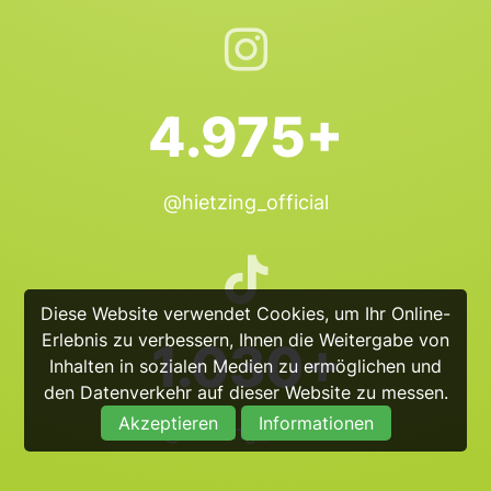
4.975+
@hietzing_official
Diese Website verwendet Cookies, um Ihr Online-
Erlebnis zu verbessern, Ihnen die Weitergabe von
1.030+
Inhalten in sozialen Medien zu ermöglichen und
den Datenverkehr auf dieser Website zu messen.
Akzeptieren
Informationen
@hietzing_official