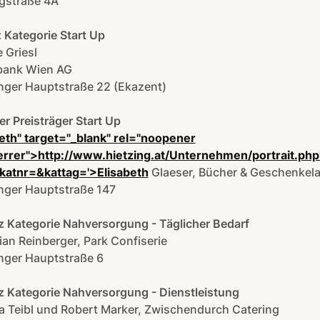
gstraße 4A
z Kategorie Start Up
 Griesl
bank Wien AG
nger Hauptstraße 22 (Ekazent)
er Preisträger Start Up
eth" target="_blank" rel="noopener
errer">http://www.hietzing.at/Unternehmen/portrait.php
katnr=&kattag='>Elisabeth
Glaeser, Bücher & Geschenkel
inger Hauptstraße 147
tz Kategorie Nahversorgung - Täglicher Bedarf
ian Reinberger, Park Confiserie
nger Hauptstraße 6
tz Kategorie Nahversorgung - Dienstleistung
a Teibl und Robert Marker, Zwischendurch Catering