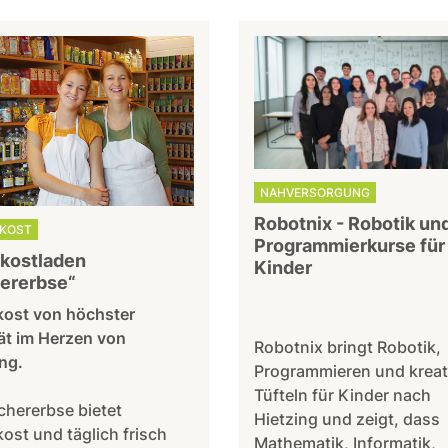
NAHVERSORGUNG
Robotnix - Robotik un
KOST
Programmierkurse für
kostladen
Kinder
ererbse“
kost von höchster
ät im Herzen von
Robotnix bringt Robotik,
ng.
Programmieren und kreat
Tüfteln für Kinder nach
chererbse bietet
Hietzing und zeigt, dass
ost und täglich frisch
Mathematik, Informatik,