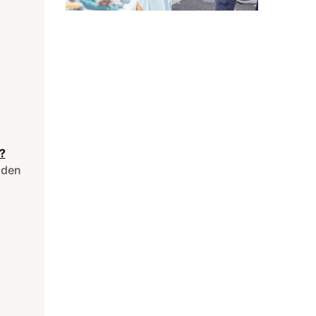
?
aden