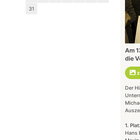
31
Am 1
die V
z
Der Hi
Untern
Michae
Auszei
1. Pla
Hans 