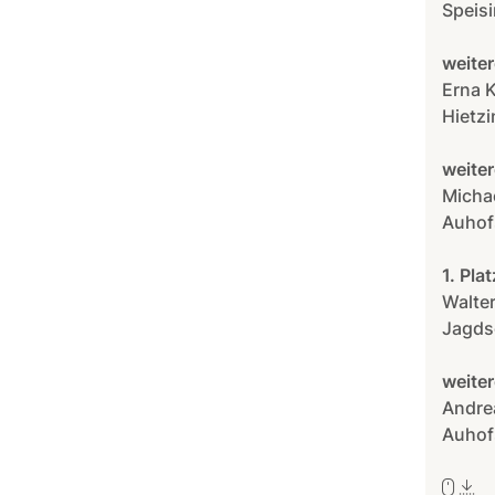
Speisi
weiter
Erna 
Hietz
weiter
Micha
Auhof
1. Pla
Walter
Jagds
weiter
Andrea
Auhof