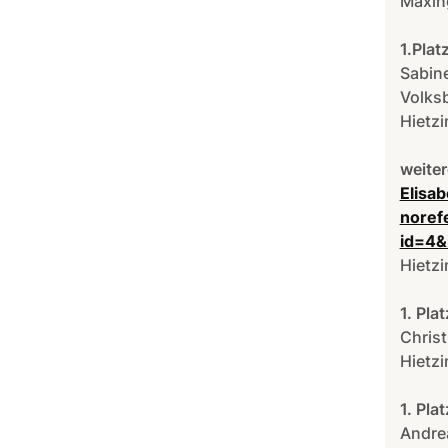
Maxin
1.Plat
Sabine
Volks
Hietzi
weiter
Elisab
noref
id=4&
Hietz
1. Pla
Christ
Hietzi
1. Pla
Andre