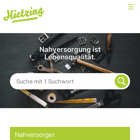
Nahversorgung ist
Lebensqualität.
Nahversorger