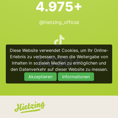
4.975+
@hietzing_official
Diese Website verwendet Cookies, um Ihr Online-
1.030+
Erlebnis zu verbessern, Ihnen die Weitergabe von
Inhalten in sozialen Medien zu ermöglichen und
den Datenverkehr auf dieser Website zu messen.
Akzeptieren
Informationen
@hietzing_official